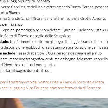
 tuo alloggio/punto di incontro
verso Capri e giro dell'isola attraversando Punta Carena, passand
rotta Bianca.
ina Grande (circa 4/5 ore) per visitare l'isola e la Grotta Azzurra.
 per il pranzo.
Capri nel pomeriggio per completare il giro dell'isola con vista su 
e, Salto di Tiberio e scoglio dello Scugnizzo.
clude:
 trasferimento di ritorno al luogo di alloggio/punto di incontr
ra disposizione, giubbotti di salvataggio e assicurazione per i pass
n include:
 Tassa di sbarco € 5,00 a persona da pagare all'arrivo.
care: macchina fotografica, costume da bagno, telo mare, cappello
a d'identità o copia del passaporto.
ile fare il bagno durante il tour.
per il trasferimento dal vostro Hotel a Piano di Sorrento e Meta.
per l'alloggio a Vico Equense: stazione ferroviaria di Sorrento.