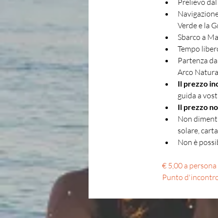
Prelievo dal
Navigazione 
Verde e la G
Sbarco a Mar
Tempo libero
Partenza da 
Arco Natural
Il prezzo in
guida a vost
Il prezzo no
Non dimenti
solare, cart
Non è possib
€ 5,00 a persona 
Punto d'incontro 