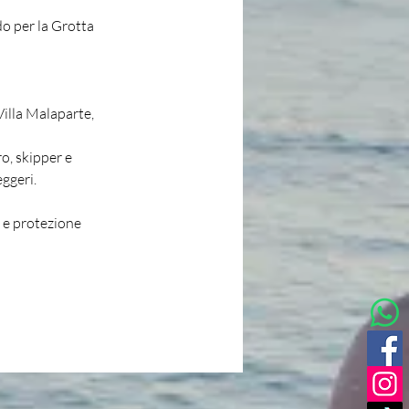
o per la Grotta 
Villa Malaparte, 
o, skipper e 
eggeri.
 e protezione 