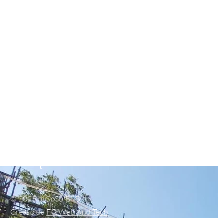
+393402576809
info@sosobbsorrento.i
t
© 2025 di SoSò B&B
Creato da
FG Web And Tech