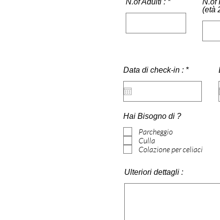
N.of Adulti :
N.of
(età 
r
Data di check-in :
*
e
q
u
i
r
Hai Bisogno di ?
e
d
Parcheggio
Culla
Colazione per celiaci
Ulteriori dettagli :