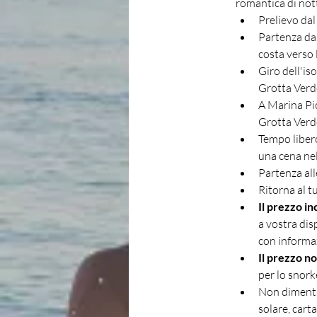
romantica di not
Prelievo dal
Partenza da 
costa verso l
Giro dell'iso
Grotta Verde
A Marina Pic
Grotta Verde
Tempo libero
una cena nel
Partenza all
Ritorna al t
Il prezzo in
a vostra dis
con informaz
Il prezzo no
per lo snork
Non dimenti
solare, cart