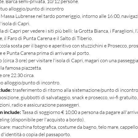
te. Barca semi-privata, 10/12 persone.
 tuo alloggio/punto di incontro
Massa Lubrense nel tardo pomeriggio, intorno alle 16:00, navigazi
'isola di Capri.
la di Capri per vedere i siti più belli: la Grotta Bianca, i Faraglioni, l
, il Faro di Punta Carena e il Salto di Tiberio.
cola sosta per il bagno e aperitivo con stuzzichini e Prosecco, pro
 e Punta Carena prima di arrivare al porto.
 (circa 3 ore) per visitare l'isola di Capri, magari con una passegg
la famosa piazzetta.
e ore 22.30 circa.
uo alloggio/punto di incontro.
clude:
 trasferimento di ritorno alla sistemazione/punto di incontro
posizione, giubbotti di salvataggio, snack e prosecco, wi-fi gratuito,
ioni, radio e assicurazione passeggeri.
n include:
 Tassa di soggiorno € 10,00 a persona da pagare all'arriv
eling (disponibile per l'acquisto a bordo).
care: macchina fotografica, costume da bagno, telo mare, cappello
a d'identità o copia del passaporto.