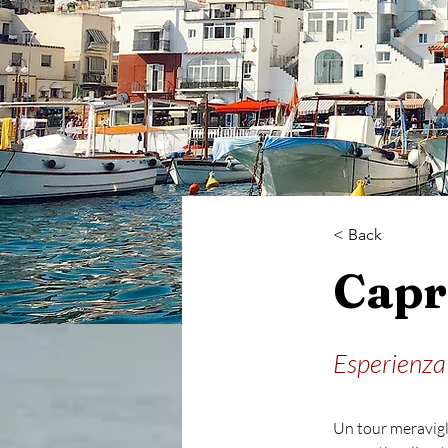
< Back
Capr
Esperienza 
Un tour meravigli